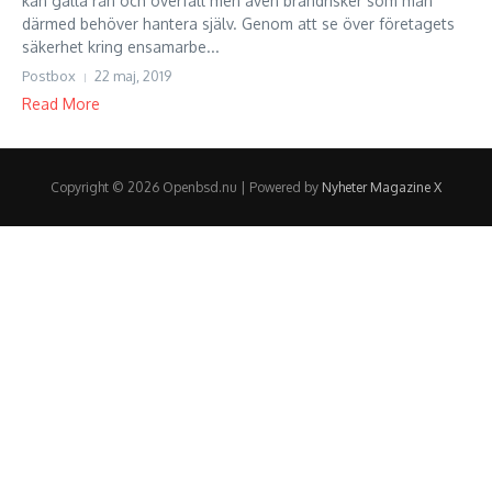
kan gälla rån och överfall men även brandrisker som man
därmed behöver hantera själv. Genom att se över företagets
säkerhet kring ensamarbe...
Postbox
22 maj, 2019
Read More
Copyright © 2026 Openbsd.nu | Powered by
Nyheter Magazine X