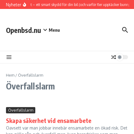
Hoppa till innehåll
Nyheter
Hasplåt – ett smart skydd för din bil (och varför fler upptäcker bunnpla
Openbsd.nu
Menu
Hem
/
Överfallslarm
Överfallslarm
Överfallslarm
Skapa säkerhet vid ensamarbete
Oavsett var man jobbar innebär ensamarbete en ökad risk. Det