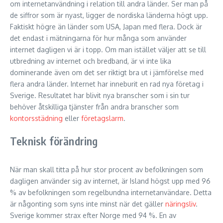
om internetanvändning i relation till andra länder. Ser man på
de siffror som är nyast, ligger de nordiska länderna högt upp.
Faktiskt högre än länder som USA, Japan med flera. Dock är
det endast i mätningarna för hur många som använder
internet dagligen vi är i topp. Om man istället väljer att se till
utbredning av internet och bredband, är vi inte lika
dominerande även om det ser riktigt bra ut i jämförelse med
flera andra länder. Internet har inneburit en rad nya företag i
Sverige. Resultatet har blivit nya branscher som i sin tur
behöver åtskilliga tjänster från andra branscher som
kontorsstädning
eller
företagslarm
.
Teknisk förändring
När man skall titta på hur stor procent av befolkningen som
dagligen använder sig av internet, är Island högst upp med 96
% av befolkningen som regelbundna internetanvändare. Detta
är någonting som syns inte minst när det gäller
näringsliv
.
Sverige kommer strax efter Norge med 94 %. En av