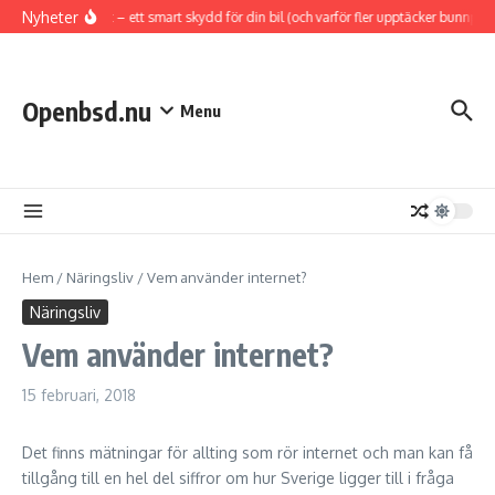
Hoppa till innehåll
Nyheter
Hasplåt – ett smart skydd för din bil (och varför fler upptäcker bunnplat
Openbsd.nu
Menu
Hem
/
Näringsliv
/
Vem använder internet?
Näringsliv
Vem använder internet?
15 februari, 2018
Det finns mätningar för allting som rör internet och man kan få
tillgång till en hel del siffror om hur Sverige ligger till i fråga