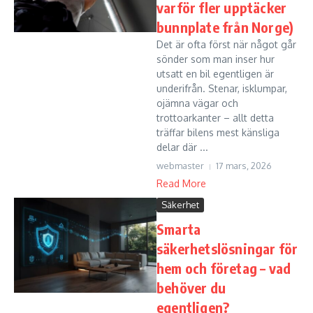
varför fler upptäcker
bunnplate från Norge)
Det är ofta först när något går
sönder som man inser hur
utsatt en bil egentligen är
underifrån. Stenar, isklumpar,
ojämna vägar och
trottoarkanter – allt detta
träffar bilens mest känsliga
delar där ...
webmaster
17 mars, 2026
Read More
Säkerhet
Smarta
säkerhetslösningar för
hem och företag – vad
behöver du
egentligen?