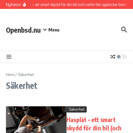
Hoppa till innehåll
Nyheter
Hasplåt – ett smart skydd för din bil (och varför fler upptäcker bunnpla
Openbsd.nu
Menu
Hem
/
Säkerhet
Säkerhet
Säkerhet
Hasplåt – ett smart
skydd för din bil (och