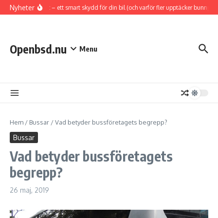
Hoppa till innehåll
Nyheter
Hasplåt – ett smart skydd för din bil (och varför fler upptäcker bunnplat
Openbsd.nu
Menu
Hem
/
Bussar
/
Vad betyder bussföretagets begrepp?
Bussar
Vad betyder bussföretagets
begrepp?
26 maj, 2019