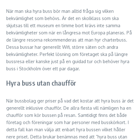
När man ska hyra buss bör man alltid fråga sig vilken
bekvämlighet som behövs. Är det en skolklass som ska
skjutsas till ett museum en timme bort krävs inte samma
bekvämligheter som när en långresa mot Europa planeras. På
de längre resorna rekommenderas att man hyr charterbuss.
Dessa bussar har generellt Wifi, större säten och andra
bekvämligheter. Perfekt lösning om företaget ska på längre
bussresa eller kanske just på en guidad tur och behöver hyra
buss i Stockholm över ett par dagar.
Hyra buss utan chaufför
När bussbolag ger priser på vad det kostar att hyra buss är det
generellt inklusive chaufför. De allra flesta vill nämligen ha en
chaufför som kör bussen på resan. Samtidigt finns det både
företag och föreningar som har personer med busskörkort. I
detta fall kan man välja att enbart hyra bussen vilket håller
nere priset. Detta brukar benämnas med att ”hyra buss utan