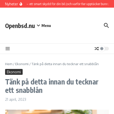
Hoppa till innehåll
Nyheter
Hasplåt – ett smart skydd för din bil (och varför fler upptäcker bunnplat
Openbsd.nu
Menu
Hem
/
Ekonomi
/
Tänk på detta innan du tecknar ett snabblån
Ekonomi
Tänk på detta innan du tecknar
ett snabblån
21 april, 2023