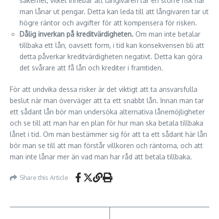
säkerhet, vilket innebär att långivaren tar en större risk när
man lånar ut pengar. Detta kan leda till att långivaren tar ut
högre räntor och avgifter för att kompensera för risken.
Dålig inverkan på kreditvärdigheten.
Om man inte betalar
tillbaka ett lån, oavsett form, i tid kan konsekvensen bli att
detta påverkar kreditvärdigheten negativt. Detta kan göra
det svårare att få lån och krediter i framtiden.
För att undvika dessa risker är det viktigt att ta ansvarsfulla
beslut när man överväger att ta ett snabbt lån. Innan man tar
ett sådant lån bör man undersöka alternativa lånemöjligheter
och se till att man har en plan för hur man ska betala tillbaka
lånet i tid. Om man bestämmer sig för att ta ett sådant här lån
bör man se till att man förstår villkoren och räntorna, och att
man inte lånar mer än vad man har råd att betala tillbaka.
Share this Article