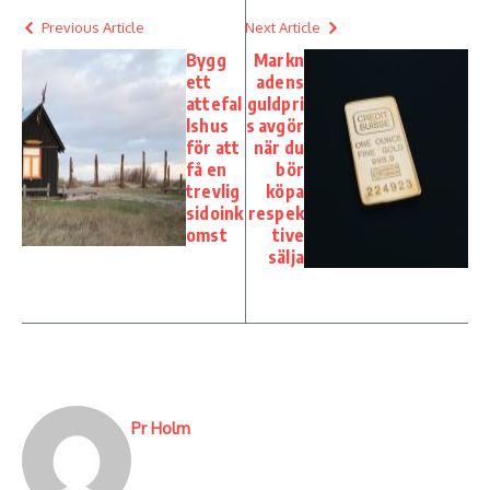
Previous Article
Next Article
Bygg
Markn
ett
adens
attefal
guldpri
lshus
s avgör
för att
när du
få en
bör
trevlig
köpa
sidoink
respek
omst
tive
sälja
Pr Holm