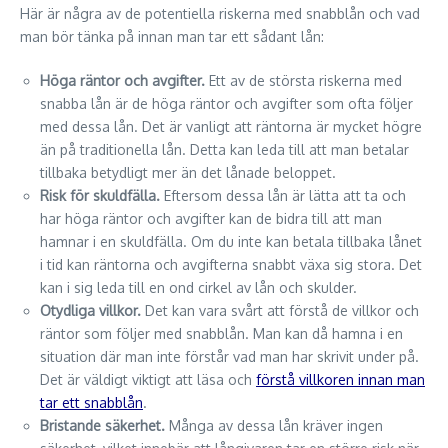
Här är några av de potentiella riskerna med snabblån och vad
man bör tänka på innan man tar ett sådant lån:
Höga räntor och avgifter.
Ett av de största riskerna med
snabba lån är de höga räntor och avgifter som ofta följer
med dessa lån. Det är vanligt att räntorna är mycket högre
än på traditionella lån. Detta kan leda till att man betalar
tillbaka betydligt mer än det lånade beloppet.
Risk för skuldfälla.
Eftersom dessa lån är lätta att ta och
har höga räntor och avgifter kan de bidra till att man
hamnar i en skuldfälla. Om du inte kan betala tillbaka lånet
i tid kan räntorna och avgifterna snabbt växa sig stora. Det
kan i sig leda till en ond cirkel av lån och skulder.
Otydliga villkor.
Det kan vara svårt att förstå de villkor och
räntor som följer med snabblån. Man kan då hamna i en
situation där man inte förstår vad man har skrivit under på.
Det är väldigt viktigt att läsa och
förstå villkoren innan man
tar ett snabblån
.
Bristande säkerhet.
Många av dessa lån kräver ingen