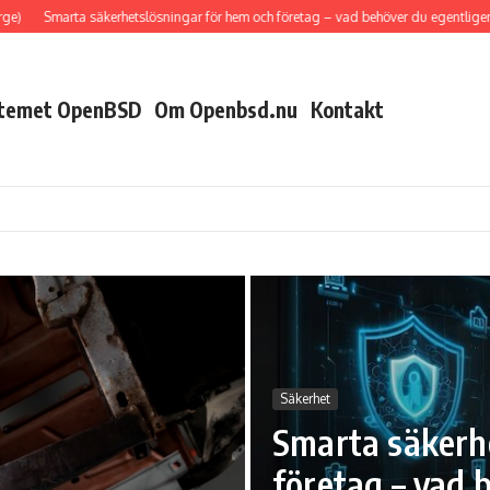
)
Smarta säkerhetslösningar för hem och företag – vad behöver du egentligen?
stemet OpenBSD
Om Openbsd.nu
Kontakt
Säkerhet
Smarta säkerh
företag – vad 