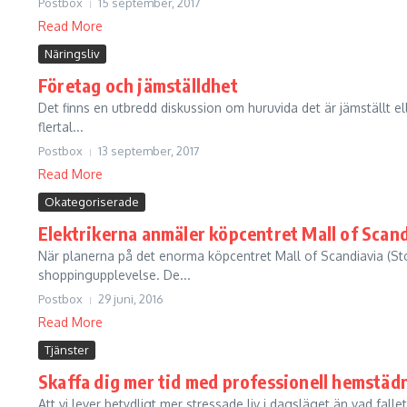
Postbox
15 september, 2017
Read More
Näringsliv
Företag och jämställdhet
Det finns en utbredd diskussion om huruvida det är jämställt el
flertal...
Postbox
13 september, 2017
Read More
Okategoriserade
Elektrikerna anmäler köpcentret Mall of Scan
När planerna på det enorma köpcentret Mall of Scandiavia (S
shoppingupplevelse. De...
Postbox
29 juni, 2016
Read More
Tjänster
Skaffa dig mer tid med professionell hemstäd
Att vi lever betydligt mer stressade liv i dagsläget än vad fall