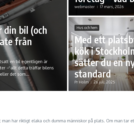
webmaster
17 mars, 2026
 din bil (och
Hus och hem
Med ett plats
ate från
kök i Stockhol
sätter du en n
satt en bil egentligen är
r – allt detta träffar bilens
standard
eller det som...
Pr Holm
26 juli, 2025
att man har riktigt elaka och dumma människor på plats. Om man tar ett