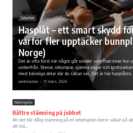
Säkerhet
Hasplåt – ett smart skydd för
varför fler upptäcker bunnpl
Norge)
Det är ofta först när något går sönder som man inser hur ut
underifrån. Stenar, isklumpar, ojämna vägar och trottoarkante
mest känsliga delar där du sällan ser. Det är här hasplåten, 
webmaster
17 mars, 2026
Näringsliv
Bättre stämning på jobbet
Att det blir dålig stämning på en arbetsplats beror sällan på 
att mä...