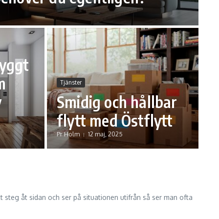
byggt
m
Tjänster
y
Smidig och hållbar
flytt med Östflytt
Pr Holm
12 maj, 2025
 steg åt sidan och ser på situationen utifrån så ser man ofta