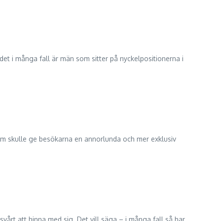
 det i många fall är män som sitter på nyckelpositionerna i
om skulle ge besökarna en annorlunda och mer exklusiv
svårt att hinna med sig. Det vill säga – i många fall så har