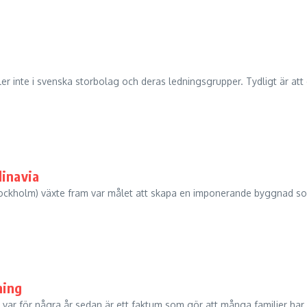
ler inte i svenska storbolag och deras ledningsgrupper. Tydligt är att
dinavia
tockholm) växte fram var målet att skapa en imponerande byggnad s
ning
et var för några år sedan är ett faktum som gör att många familjer har 